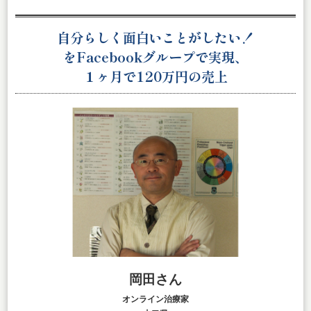
自分らしく面白いことがしたい！
をFacebookグループで実現、
１ヶ月
で
120万円の売上
岡田さん
オンライン治療家